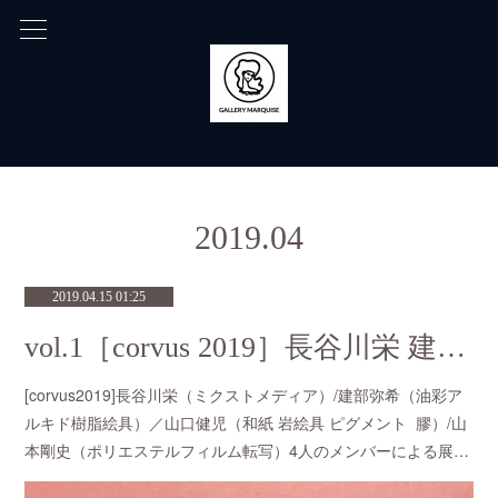
2019
.
04
2019.04.15 01:25
vol.1［corvus 2019］長谷川栄 建部弥希 山口健児 山本剛史
[corvus2019]長谷川栄（ミクストメディア）/建部弥希（油彩ア
ルキド樹脂絵具）／山口健児（和紙 岩絵具 ピグメント 膠）/山
本剛史（ポリエステルフィルム転写）4人のメンバーによる展…