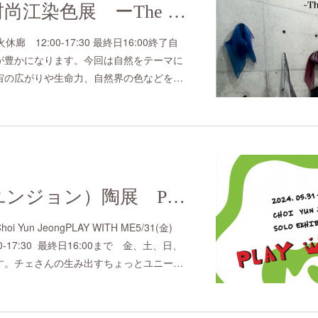
美濃友禅 河村尚江染色展 ーThe Earthー
月火休廊 12:00-17:30 最終日16:00終了自
が豊かになります。今回は自然をテーマに
宙の広がりや生命力、自然界の色などを…
崔允靜（チェユンジョン）陶展 PLAY WITH ME
un JeongPLAY WITH ME5/31(金)
00-17:30 最終日16:00まで 金、土、日、
す。チェさんの生み出すちょっとユニー…