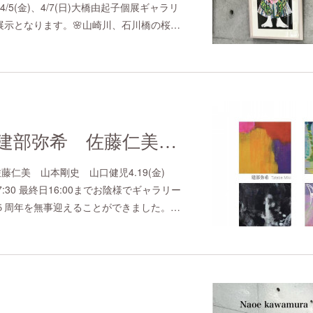
、4/5(金)、4/7(日)大橋由起子個展ギャラリ
展示となります。🌸山崎川、石川橋の桜…
CORVUS 2024 建部弥希 佐藤仁美 山本剛史 山口健児
 佐藤仁美 山本剛史 山口健児4.19(金)
-17:30 最終日16:00までお陰様でギャラリー
５周年を無事迎えることができました。…